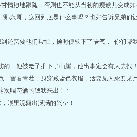
心甘情愿地跟随，否则也不能从当初的瘦猴儿变成如
：“那永哥，这回到底是什么事吗？也好告诉兄弟们
想到还需要他们帮忙，顿时便软下了语气，“你们帮
伤的，他被老子推下了山崖，他出事定会有人去找！
肤色，留着青茬，身穿藏蓝色衣服，活要见人死要见
这次喝花酒的钱我来出！”
掌，眼里流露出满满的兴奋！