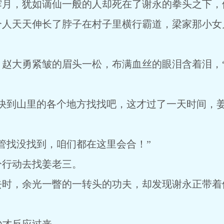
霁月，犹如谪仙一般的人却死在了谢永的拳头之下，
个人天天伸长了脖子在村子里横行霸道，梁家那小女
，赵大勇紧皱的眉头一松，布满血丝的眼泪含着泪，
赶快到山里的各个地方找找吧，这才过了一天时间，
管找没找到，咱们都在这里会合！”
分行动去找姜老三。
去时，余光一瞥的一转头的功夫，却发现谢永正带着