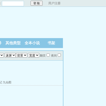
：
用户注册
异
其他类型
全本小说
书架
翻页
夜间
记
九仙图