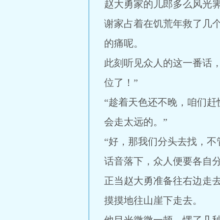
赵大勇家的儿郎多么风光
谢家占着在饥荒年救了几
的痛呢。
此刻听见众人的这一番话
位了！”
“趁着天色还不晚，咱们
会走太远的。”
“好，那我们分头去找，不
话音落下，众人便要各自
正当赵大勇准备往右边走
摸摸地往山崖下走去。