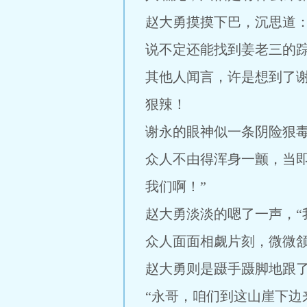
赵大勇摸摸下巴，沉思道
说不定还能找到姜老三的踪
其他人闻言，许是想到了
狠辣！
谢永的眼神似一条阴险狠
众人不由得浑身一颤，当
我们啊！”
赵大勇淡淡的嗯了一声，“
众人面面相觑片刻，微微
赵大勇则是蹑手蹑脚地跟
“永哥，咱们到这山崖下边