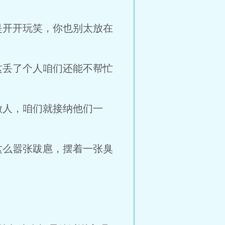
是开开玩笑，你也别太放在
这丢了个人咱们还能不帮忙
做人，咱们就接纳他们一
这么嚣张跋扈，摆着一张臭