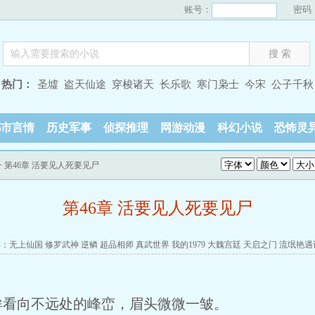
账号：
密码
热门：
圣墟
盗天仙途
穿梭诸天
长乐歌
寒门枭士
今宋
公子千秋
都市言情
历史军事
侦探推理
网游动漫
科幻小说
恐怖灵
> 第46章 活要见人死要见尸
第46章 活要见人死要见尸
读：
无上仙国
修罗武神
逆鳞
超品相师
真武世界
我的1979
大魏宫廷
天启之门
流氓艳遇
眸看向不远处的峰峦，眉头微微一皱。