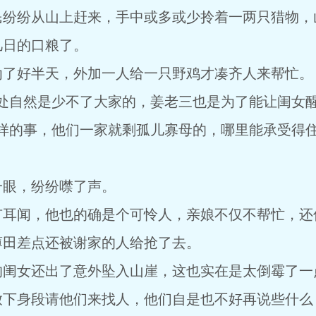
民纷纷从山上赶来，手中或多或少拎着一两只猎物，
几日的口粮了。
劝了好半天，外加一人给一只野鸡才凑齐人来帮忙。
处自然是少不了大家的，姜老三也是为了能让闺女醒
这样的事，他们一家就剩孤儿寡母的，哪里能承受得
一眼，纷纷噤了声。
有耳闻，他也的确是个可怜人，亲娘不仅不帮忙，还
薄田差点还被谢家的人给抢了去。
的闺女还出了意外坠入山崖，这也实在是太倒霉了一
放下身段请他们来找人，他们自是也不好再说些什么