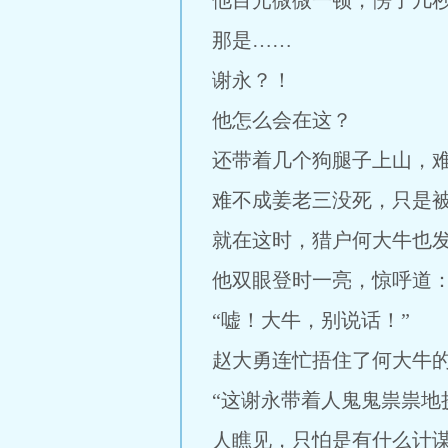
他目光微微一顿，愣了几
那是……
谢永？！
他怎么会在这？
还带着几个狗腿子上山，
难不成姜老三没死，只是
就在这时，猎户何大牛也
他双眼登时一亮，惊呼道：
“嘘！大牛，别说话！”
赵大勇连忙捂住了何大牛
“这谢永带着人鬼鬼祟祟
人瞧见，只怕是有什么计谋