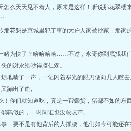
几天怎么天天见不着人，原来是这样！听说那花翠楼
”
息传那花魁是京城里犯了事的大户人家被抄家，那家
一睹为快了？哈哈哈哈……不过，永哥你到底找我们
前头的谢永给吵得脑仁疼。
耐烦地啧了一声，一记闪着寒光的眼刀便向几人瞪去
口又蹦出了血。
吃！你们就知道吃，真是一帮蠢货，猪都不如的东西
个鹌鹑似的，一时间谁也没敢吱声。
坏事，要不是有他背后的人撑腰，他们如今可能还在