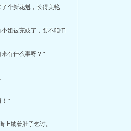
来了个新花魁，长得美艳
的小姐被充妓了，要不咱们
来有什么事呀？”
。
！”
街上饿着肚子乞讨。