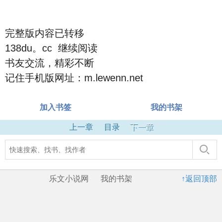
完整版内容已转移
138du。cc 继续阅读
书友交流，精彩不断
记住手机版网址：m.lewenn.net
加入书签
我的书架
上一章
目录
下一章
乐文小说网
我的书架
↑返回顶部