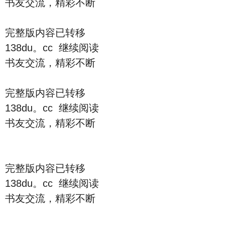
书友交流，精彩不断
完整版内容已转移
138du。cc 继续阅读
书友交流，精彩不断
完整版内容已转移
138du。cc 继续阅读
书友交流，精彩不断
完整版内容已转移
138du。cc 继续阅读
书友交流，精彩不断