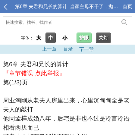
第6章 夫君和兄长的算计_当家主母不干了，抛夫弃子我独美！
首页
大
中
小
护眼
关灯
字体：
上一章
目录
下一章
第6章 夫君和兄长的算计
『章节错误,点此举报』
第(1/3)页
周业洵刚从老夫人房里出来，心里沉甸甸全是老
夫人的敲打。
他同孟槿成婚八年，后宅是非也不过是冷言冷语
相看两厌而已。