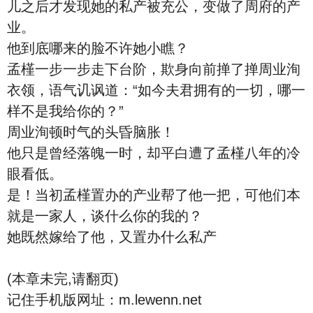
儿之后才发现她的私产被充公，变做了周府的产
业。
他到底哪来的脸不许她小瞧？
孟槿一步一步走下台阶，欺身向前掸了掸周业洵
衣领，语气讥讽道：“如今夫君拥有的一切，哪一
样不是我给你的？”
周业洵顿时气的头昏脑胀！
他只是曾经落魄一时，却平白遭了孟槿八年的冷
眼看低。
是！当初孟槿置办的产业帮了他一把，可他们本
就是一家人，谈什么你的我的？
她既然嫁给了他，又置办什么私产
(本章未完,请翻页)
记住手机版网址：m.lewenn.net