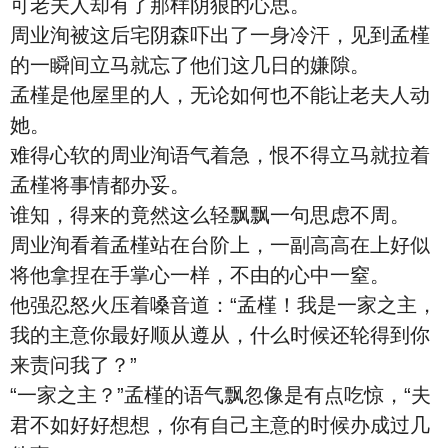
可老夫人却有了那样阴狠的心思。
周业洵被这后宅阴森吓出了一身冷汗，见到孟槿
的一瞬间立马就忘了他们这几日的嫌隙。
孟槿是他屋里的人，无论如何也不能让老夫人动
她。
难得心软的周业洵语气着急，恨不得立马就拉着
孟槿将事情都办妥。
谁知，得来的竟然这么轻飘飘一句思虑不周。
周业洵看着孟槿站在台阶上，一副高高在上好似
将他拿捏在手掌心一样，不由的心中一窒。
他强忍怒火压着嗓音道：“孟槿！我是一家之主，
我的主意你最好顺从遵从，什么时候还轮得到你
来责问我了？”
“一家之主？”孟槿的语气飘忽像是有点吃惊，“夫
君不如好好想想，你有自己主意的时候办成过几