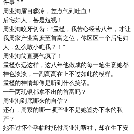
件事？”
周业洵眉目骤冷，差点气到吐血！
后宅妇人，甚是短视！
周业洵咬牙切齿：“孟槿，我苦心经营八年，才让
我周家产业富庶至首富之位，你区区一个后宅妇
人，怎么敢小瞧我？！”
周业洵简直要气疯了！
孟槿永远这样，这八年他做成的每一笔生意她都
神色淡淡，一副高高在上不过如此的模样。
孟槿的神情却像是听到什么笑话。
一千两现银都拿不出的首富吗？
周业洵到底哪来的自信？
还有，周家的哪一项产业不是她置办下来的私
产？
她不过怀个孕临时托付周业洵帮衬，却在生下安