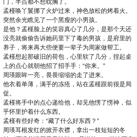
门，半点都不想耽搁了。
孟槿唤丫鬟挪了火炉过来，神色放松的烤着火。
突然余光瞧见了一个黑瘦的小男孩。
是他？孟槿脸上的笑容真心了几分，是那个天还
没亮就偷偷告诉她药里下了毒的男孩，是府里的
养子，将来再大些便要一辈子为周家做帮工。
孟槿想起那破旧的荷包，心里软了几分，捏起桌
上的点心就朝他招了招手手：“你来。”
周瑛眼眸一亮，畏畏缩缩的走了进来。
他衣着单薄，满手的冻疮，站在孟槿跟前很是局
促。
孟槿将手中的点心递给他，却见他愣了愣神，似
乎怀里护着什么东西。
孟槿有些好奇：“藏了什么好东西？”
周瑛耳根发红的掀开衣襟，拿出一枝短短的冬