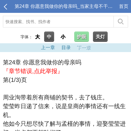
第24章 你愿意我做你的母亲吗_当家主母不干了，抛夫弃子我独美！
首页
大
中
小
护眼
关灯
字体：
上一章
目录
下一章
第24章 你愿意我做你的母亲吗
『章节错误,点此举报』
第(1/3)页
周业洵带着所有商铺的契书，去了钱庄。
莹莹昨日递了信来，说是皇商的事情还有一线生
机。
他如今只想尽快了解与孟槿的事情，迎娶莹莹进