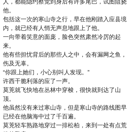
人，都能隐约察觉到身后有许多尾巴，试图阻挠
他。
包括这一次的寒山寺之行，早在他刚踏入应县境
内，就已经有人悄无声息地跟上了他。
一向带着笑意的面庞，脸色突然肃然冷厉的起
来。
他有些担忧背后的那些人之中，会有漏网之鱼，
伤及无辜。
“你跟上她们，小心别叫人发现。”
许西干脆利落的应了一声。
莫茺就飞快地在丛林中穿梭，很快就到达了山
顶。
他虽然没有来过寒山寺，但是寒山寺的路线图早
已经在他脑海中过了千百遍。
莫茺轻车熟路地穿过一排松柏，来到一处有点荒