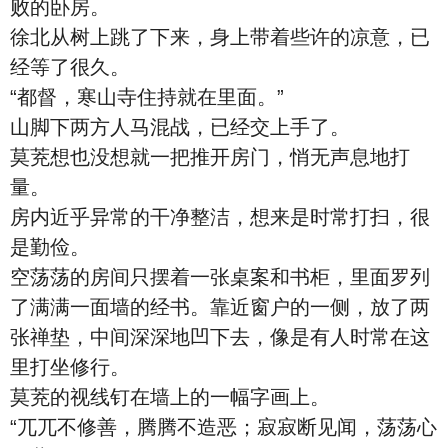
败的卧房。
徐北从树上跳了下来，身上带着些许的凉意，已
经等了很久。
“都督，寒山寺住持就在里面。”
山脚下两方人马混战，已经交上手了。
莫茺想也没想就一把推开房门，悄无声息地打
量。
房内近乎异常的干净整洁，想来是时常打扫，很
是勤俭。
空荡荡的房间只摆着一张桌案和书柜，里面罗列
了满满一面墙的经书。靠近窗户的一侧，放了两
张禅垫，中间深深地凹下去，像是有人时常在这
里打坐修行。
莫茺的视线钉在墙上的一幅字画上。
“兀兀不修善，腾腾不造恶；寂寂断见闻，荡荡心