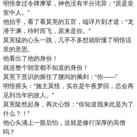
明悟拿过令牌摩挲，神色没有半分诧异：“原是皇
室中人。”
他抬手，看了看莫茺的五官，端详片刻才道：“龙
潜于渊，待时而飞，原来是你。”
莫茺猛的心头一跳，几乎不多想就听懂了明悟话
里的意思。
他看出了他的身份！
就连整个朝堂都不知道的身份！
莫茺下意识的握住了腰间的佩剑：“你——”
明悟摇头：“施主莫怪，实在是午夜梦回，总会再
见到当年的故人。”
莫茺陡然起身，再次心惊：“你知道我来此是为了
什么？！”
他心头涌上一股后怕，这就是修行深厚的高僧
吗？