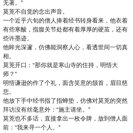
无著。”
莫茺不自觉的念出声音。
一个近乎六旬的僧人捧着经书转身看来，他衣着
有些寒酸，指腹关节处都有着厚厚的硬茧，还有
些许墨迹。
他眸光深邃，仿佛能洞察人心，看透世间一切真
相。
莫茺开口：“那你就是寒山寺的住持，明悟大
师？”
明悟谦逊的作了个礼，面含笑意的颔首，眉目慈
悲。
他放下手中经书指了指蝉垫，仿佛对莫茺的突然
拜访没有丝毫意外：“施主请坐。”
莫茺也不多话，直接拿出一枚令牌，放到僧人面
前：“我来寻一个人。”