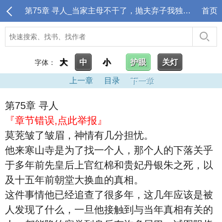
第75章 寻人_当家主母不干了，抛夫弃子我独美！
首页
大
中
小
护眼
关灯
字体：
上一章
目录
下一章
第75章 寻人
『章节错误,点此举报』
莫茺皱了皱眉，神情有几分担忧。
他来寒山寺是为了找一个人，那个人的下落关乎
于多年前先皇后上官红棉和贵妃丹银朱之死，以
及十五年前朝堂大换血的真相。
这件事情他已经追查了很多年，这几年应该是被
人发现了什么，一旦他接触到与当年真相有关的