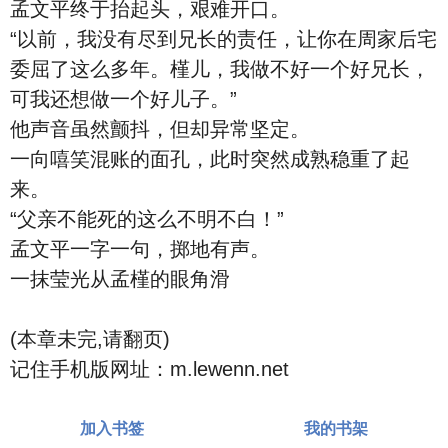
孟文平终于抬起头，艰难开口。
“以前，我没有尽到兄长的责任，让你在周家后宅
委屈了这么多年。槿儿，我做不好一个好兄长，
可我还想做一个好儿子。”
他声音虽然颤抖，但却异常坚定。
一向嘻笑混账的面孔，此时突然成熟稳重了起
来。
“父亲不能死的这么不明不白！”
孟文平一字一句，掷地有声。
一抹莹光从孟槿的眼角滑
(本章未完,请翻页)
记住手机版网址：m.lewenn.net
加入书签
我的书架