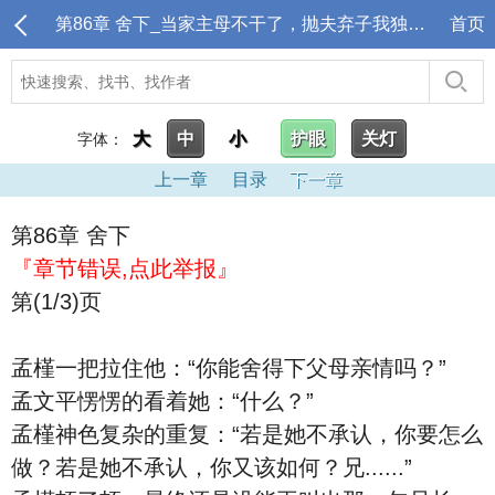
第86章 舍下_当家主母不干了，抛夫弃子我独美！
首页
大
中
小
护眼
关灯
字体：
上一章
目录
下一章
第86章 舍下
『章节错误,点此举报』
第(1/3)页
孟槿一把拉住他：“你能舍得下父母亲情吗？”
孟文平愣愣的看着她：“什么？”
孟槿神色复杂的重复：“若是她不承认，你要怎么
做？若是她不承认，你又该如何？兄......”