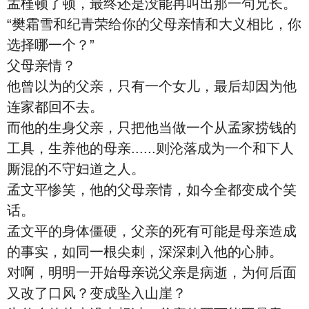
孟槿顿了顿，最终还是没能再叫出那一句兄长。
“樊霜雪和纪青荣给你的父母亲情和大义相比，你
选择哪一个？”
父母亲情？
他曾以为的父亲，只有一个女儿，最后却因为他
连家都回不去。
而他的生身父亲，只把他当做一个从孟家捞钱的
工具，生养他的母亲......则沦落成为一个和下人
厮混的不守妇道之人。
孟文平惨笑，他的父母亲情，如今全都变成个笑
话。
孟文平的身体僵硬，父亲的死有可能是母亲造成
的事实，如同一根尖刺，深深刺入他的心肺。
对啊，明明一开始母亲说父亲是病逝，为何后面
又改了口风？变成坠入山崖？