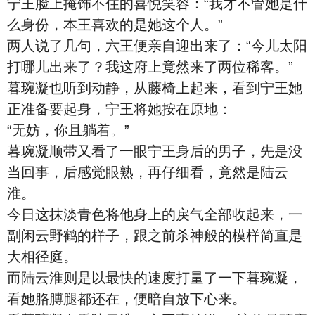
宁王脸上掩饰不住的喜悦笑容：“我才不管她是什
么身份，本王喜欢的是她这个人。”
两人说了几句，六王便亲自迎出来了：“今儿太阳
打哪儿出来了？我这府上竟然来了两位稀客。”
暮琬凝也听到动静，从藤椅上起来，看到宁王她
正准备要起身，宁王将她按在原地：
“无妨，你且躺着。”
暮琬凝顺带又看了一眼宁王身后的男子，先是没
当回事，后感觉眼熟，再仔细看，竟然是陆云
淮。
今日这抹淡青色将他身上的戾气全部收起来，一
副闲云野鹤的样子，跟之前杀神般的模样简直是
大相径庭。
而陆云淮则是以最快的速度打量了一下暮琬凝，
看她胳膊腿都还在，便暗自放下心来。