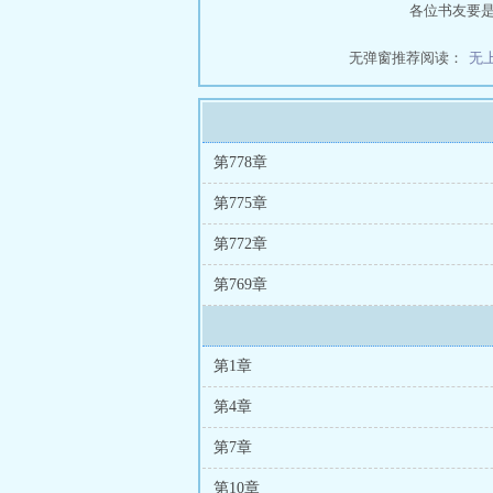
各位书友要
无弹窗推荐阅读：
无
第778章
第775章
第772章
第769章
第1章
第4章
第7章
第10章