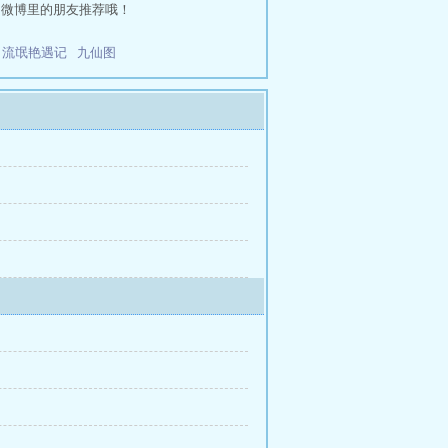
和微博里的朋友推荐哦！
流氓艳遇记
九仙图