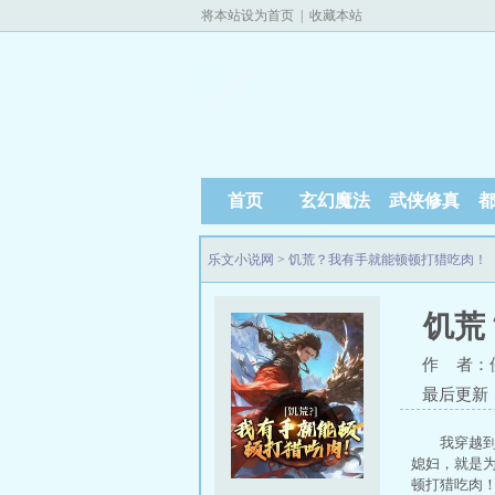
将本站设为首页
|
收藏本站
首页
玄幻魔法
武侠修真
乐文小说网
>
饥荒？我有手就能顿顿打猎吃肉！
饥荒
作 者：
最后更新：20
我穿越
媳妇，就是为
顿打猎吃肉！