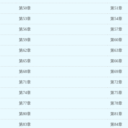
第50章
第51章
第53章
第54章
第56章
第57章
第59章
第60章
第62章
第63章
第65章
第66章
第68章
第69章
第71章
第72章
第74章
第75章
第77章
第78章
第80章
第81章
第83章
第84章