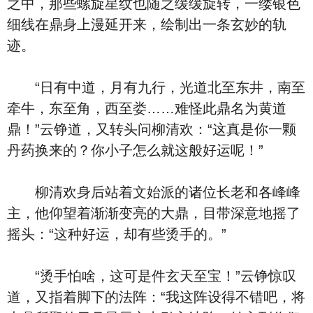
之中，那些螺旋星纹也随之缓缓旋转，一缕银色
细线在鼎身上漫延开来，绘制出一条玄妙的轨
迹。
“日有中道，月有九行，光道北至东井，南至
牵牛，东至角，西至娄……难怪此鼎名为黄道
鼎！”云铮道，又转头问柳清欢：“这真是你一颗
丹药换来的？你小子怎么就这般好运呢！”
柳清欢身后站着文始派的诸位长老和各峰峰
主，他仰望着渐渐变亮的大鼎，目带深意地摇了
摇头：“这种好运，却有些烫手的。”
“烫手怕啥，这可是件玄天至宝！”云铮惊叹
道，又指着脚下的法阵：“我这阵设得不错吧，将