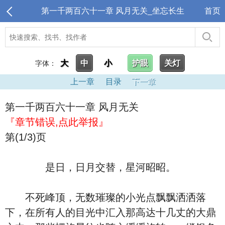
第一千两百六十一章 风月无关_坐忘长生
首页
大
中
小
护眼
关灯
字体：
上一章
目录
下一章
第一千两百六十一章 风月无关
『章节错误,点此举报』
第(1/3)页
是日，日月交替，星河昭昭。
不死峰顶，无数璀璨的小光点飘飘洒洒落
下，在所有人的目光中汇入那高达十几丈的大鼎