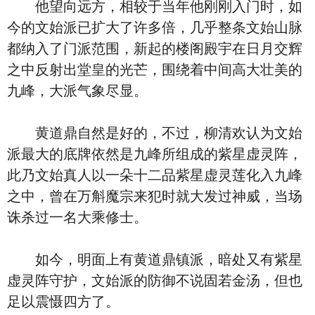
他望向远方，相较于当年他刚刚入门时，如
今的文始派已扩大了许多倍，几乎整条文始山脉
都纳入了门派范围，新起的楼阁殿宇在日月交辉
之中反射出堂皇的光芒，围绕着中间高大壮美的
九峰，大派气象尽显。
黄道鼎自然是好的，不过，柳清欢认为文始
派最大的底牌依然是九峰所组成的紫星虚灵阵，
此乃文始真人以一朵十二品紫星虚灵莲化入九峰
之中，曾在万斛魔宗来犯时就大发过神威，当场
诛杀过一名大乘修士。
如今，明面上有黄道鼎镇派，暗处又有紫星
虚灵阵守护，文始派的防御不说固若金汤，但也
足以震慑四方了。