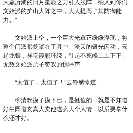
大鼎所聚的日月星辰之力引入法阵，纳入到你们
文始派的护山大阵之中，大大提高了其防御能
力。”
文始派上空，一个巨大光罩正缓缓浮现，将
整个门派都笼罩在了其中。漫天的银光闪动，云
起龙骧，祥瑞霞彩环绕，引起不死峰上上下下、
无数文始派弟子赞叹的惊呼声。
“太值了，太值了！”云铮感慨道。
柳清欢摸了摸下巴，是挺值的，就是不知道
好生园道玄真人卖他这么大个人情，以后要拿什
么还才好。