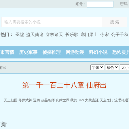
账号：
密码
热门：
圣墟
盗天仙途
穿梭诸天
长乐歌
寒门枭士
今宋
公子千秋
都市言情
历史军事
侦探推理
网游动漫
科幻小说
恐怖灵
府出
第一千一百二十八章 仙府出
读：
无上仙国
修罗武神
逆鳞
超品相师
真武世界
我的1979
大魏宫廷
天启之门
流氓艳遇
更新