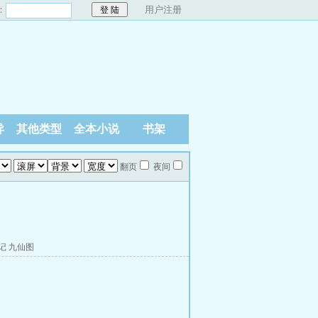
：
用户注册
异
其他类型
全本小说
书架
翻页
夜间
记
九仙图