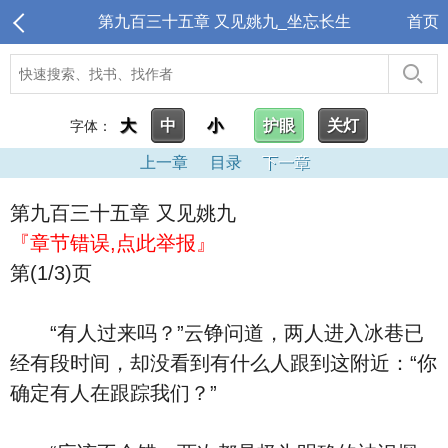
第九百三十五章 又见姚九_坐忘长生
首页
大
中
小
护眼
关灯
字体：
上一章
目录
下一章
第九百三十五章 又见姚九
『章节错误,点此举报』
第(1/3)页
“有人过来吗？”云铮问道，两人进入冰巷已
经有段时间，却没看到有什么人跟到这附近：“你
确定有人在跟踪我们？”