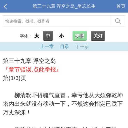
第三十九章 浮空之岛_坐忘长生
首页
大
中
小
护眼
关灯
字体：
上一章
目录
下一章
第三十九章 浮空之岛
『章节错误,点此举报』
第(1/3)页
柳清欢吓得魂气直冒，幸亏他从大须弥乾坤
塔内出来就没有移动一下，不然这会指定已跌下
万丈深渊！