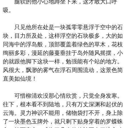
腿软的他小心地蹲坐下来，这才敢大口呼
吸。
只见他所在处是一块孤零零悬浮于空中的石
块，目力所及处，这样浮空的石块极多，大的如
同海中的浮岛般，顶部覆盖着绿色的草木，花枝
绚丽多彩，漫延的藤蔓垂挂于岛外随风摇摆，小
的就跟他脚下这块一样，勉强能有个站的地方。
风很大，飘渺的雾气在浮石周围流动，这景色简
直美如仙境！
可惜柳清欢没那心情欣赏，只觉全身发寒。
往下，根本看不到陆地，只有万丈深渊和起伏的
云海。灵力神识不能用，储物袋打不开，身上除
了一块墨色玉牌外，就只剩下贴身穿着的罗蝶蛛