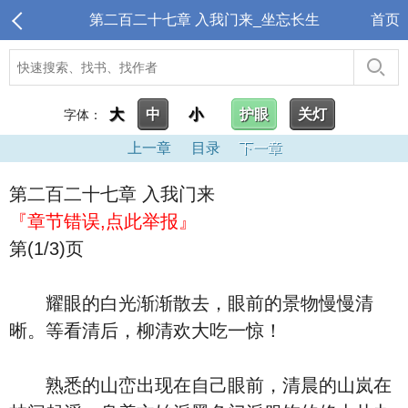
第二百二十七章 入我门来_坐忘长生
首页
大
中
小
护眼
关灯
字体：
上一章
目录
下一章
第二百二十七章 入我门来
『章节错误,点此举报』
第(1/3)页
耀眼的白光渐渐散去，眼前的景物慢慢清
晰。等看清后，柳清欢大吃一惊！
熟悉的山峦出现在自己眼前，清晨的山岚在