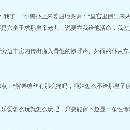
我了。”小黑扑上来委屈地哭诉：“皇宫里跑出来
不是六皇子求那皇帝老儿，说要靠我给他活命，我差
边书房内传出痛入骨髓的惨呼声。外面的仆从立
：“解碧缠丝有那么痛吗，师妹怎么不给那皇子服
爱怎么玩就怎么玩吧，只要能留下赵显一条性命