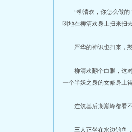
“柳清欢，你怎么做的？
咧地在柳清欢身上扫来扫去
严华的神识也扫来，憨憨
柳清欢翻个白眼，这对师
一个半妖之身的女修身上
连筑基后期巅峰都看不破
三人正坐在水边钓鱼，柳