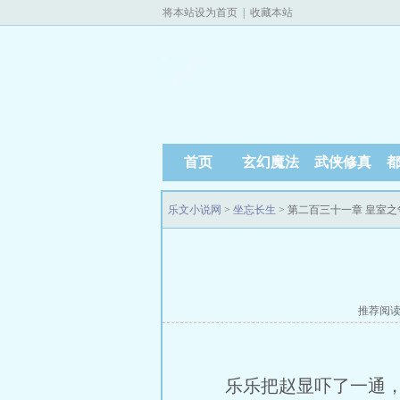
将本站设为首页
|
收藏本站
首页
玄幻魔法
武侠修真
乐文小说网
>
坐忘长生
> 第二百三十一章 皇室
推荐阅
乐乐把赵显吓了一通，让