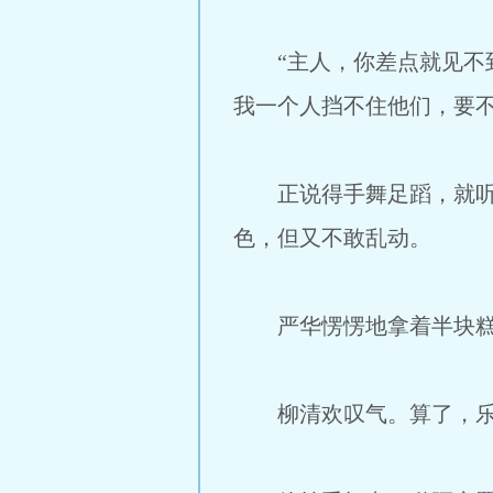
“主人，你差点就见不到
我一个人挡不住他们，要
正说得手舞足蹈，就听旁
色，但又不敢乱动。
严华愣愣地拿着半块糕点
柳清欢叹气。算了，乐乐