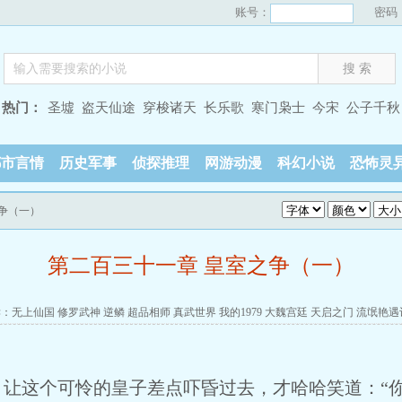
账号：
密码
热门：
圣墟
盗天仙途
穿梭诸天
长乐歌
寒门枭士
今宋
公子千秋
都市言情
历史军事
侦探推理
网游动漫
科幻小说
恐怖灵
之争（一）
第二百三十一章 皇室之争（一）
读：
无上仙国
修罗武神
逆鳞
超品相师
真武世界
我的1979
大魏宫廷
天启之门
流氓艳遇
这个可怜的皇子差点吓昏过去，才哈哈笑道：“你