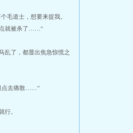
两个毛道士，想要来捉我。
点就被杀了……”
马乱了，都显出焦急惊慌之
点去痛散……”
就行。