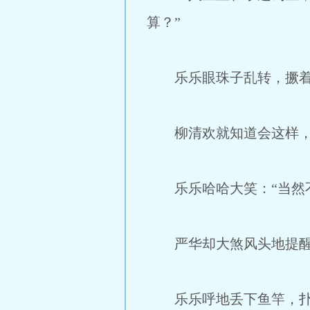
算？”
乐乐眼珠子乱转，撅着嘴
柳清欢就知道会这样，无
乐乐哈哈大笑：“当然不
严华却大煞风头地提醒道
乐乐呼地丢下鱼竿，扑到