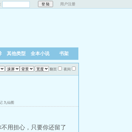
：
用户注册
异
其他类型
全本小说
书架
翻页
夜间
记
九仙图
不用担心，只要你还留了