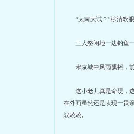
“太南大试？”柳清欢眼
三人悠闲地一边钓鱼一边
宋京城中风雨飘摇，前两
这小老儿真是命硬，这样
在外面虽然还是表现一贯
战兢兢。