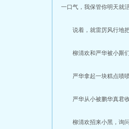
一口气，我保管你明天就活
说着，就雷厉风行地把柳
柳清欢和严华被小厮们带
严华拿起一块糕点啧啧称
严华从小被鹏华真君收为
柳清欢招来小黑，询问