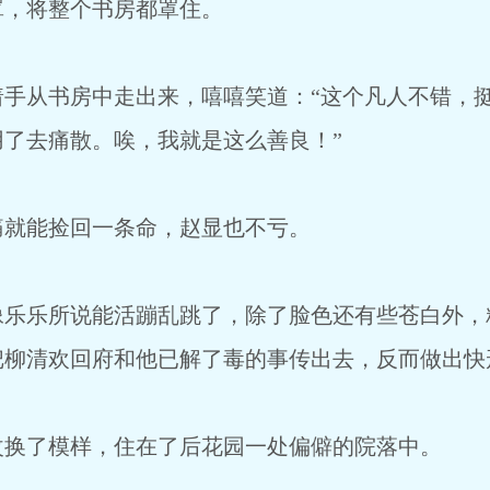
，将整个书房都罩住。
从书房中走出来，嘻嘻笑道：“这个凡人不错，挺
了去痛散。唉，我就是这么善良！”
就能捡回一条命，赵显也不亏。
乐所说能活蹦乱跳了，除了脸色还有些苍白外，
把柳清欢回府和他已解了毒的事传出去，反而做出快
了模样，住在了后花园一处偏僻的院落中。