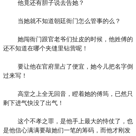
他竟还有胆子说去告她？
当她就不知道朝廷衙门怎么管事的么？
她闯衙门跟官老爷们扯皮的时候，他姓傅的
还不知道在哪个夹缝里钻营呢！
要让他在官府里占了便宜，她今儿把名字倒
过来写！
高堂之上全无回音，瞪着她的傅筠，已然只
剩下进气快没了出气！
这个不孝之罪，是他手上最大的恃仗了，也
是他信心满满要敲她们一笔的筹码，而他才刚发