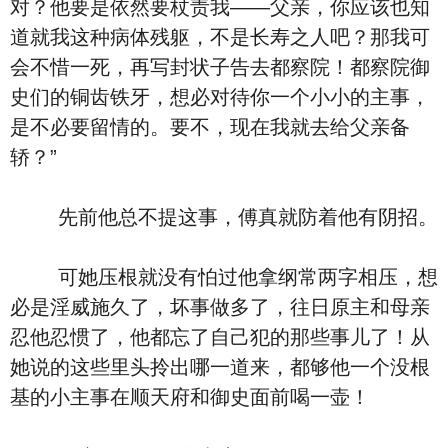
对？他要是依然要杖责我——父亲，你应该也知
道就我这种病体残躯，不是长寿之人吧？那我可
会不惜一死，再写封状子告去都察院！都察院御
史们的铜齿铁牙，想必对待你一个小小的主事，
是不必要留情的。要不，现在我就去给父亲备
轿？”
先前他总不提这事，傅真就防着他有阴招。
可她压根就没有怕过他拿纲常两字相压，想
必是淫威施久了，坏事做多了，往日原主和母亲
忍他忍惯了，他都忘了自己犯的那些事儿了！从
她说的这些里头拎出哪一道来，都够他一个没根
基的小主事在顺天府和御史面前喝一壶！