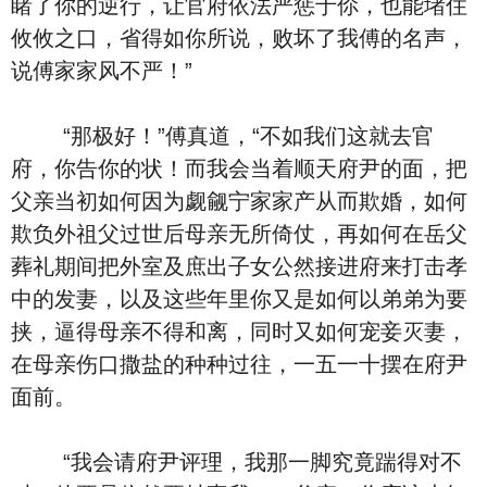
睹了你的逆行，让官府依法严惩于伱，也能堵住
攸攸之口，省得如你所说，败坏了我傅的名声，
说傅家家风不严！”
“那极好！”傅真道，“不如我们这就去官
府，你告你的状！而我会当着顺天府尹的面，把
父亲当初如何因为觑觎宁家家产从而欺婚，如何
欺负外祖父过世后母亲无所倚仗，再如何在岳父
葬礼期间把外室及庶出子女公然接进府来打击孝
中的发妻，以及这些年里你又是如何以弟弟为要
挟，逼得母亲不得和离，同时又如何宠妾灭妻，
在母亲伤口撒盐的种种过往，一五一十摆在府尹
面前。
“我会请府尹评理，我那一脚究竟踹得对不