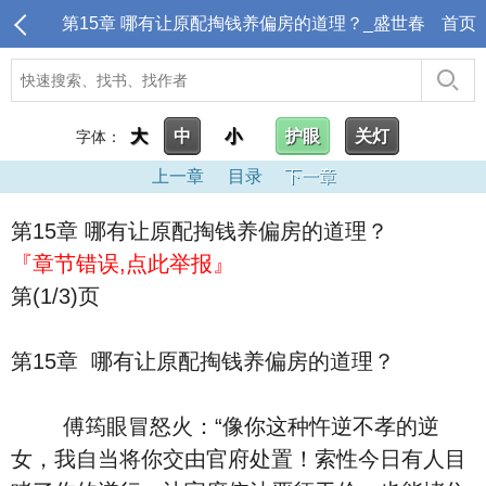
第15章 哪有让原配掏钱养偏房的道理？_盛世春
首页
大
中
小
护眼
关灯
字体：
上一章
目录
下一章
第15章 哪有让原配掏钱养偏房的道理？
『章节错误,点此举报』
第(1/3)页
第15章 哪有让原配掏钱养偏房的道理？
傅筠眼冒怒火：“像你这种忤逆不孝的逆
女，我自当将你交由官府处置！索性今日有人目