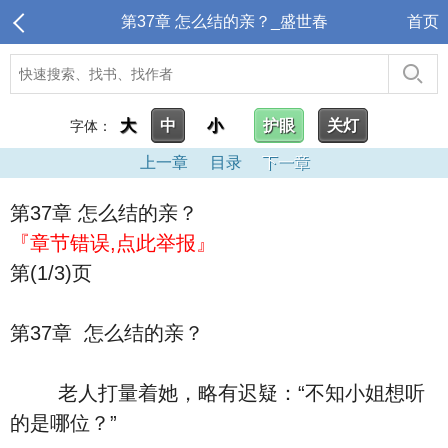
第37章 怎么结的亲？_盛世春
首页
大
中
小
护眼
关灯
字体：
上一章
目录
下一章
第37章 怎么结的亲？
『章节错误,点此举报』
第(1/3)页
第37章 怎么结的亲？
老人打量着她，略有迟疑：“不知小姐想听
的是哪位？”