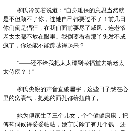
柳氏冷笑着说道：“自身难保的意思当然就
是不但顾不了你，连她自己都要过不了！前几日
你们倒是猖狂，在我们面前耍尽了威风，连老爷
老太太都不放在眼里。我倒要看看那丫头发不成
疯了，你还能不能蹦哒得起来？
“——还不给我把太太请到荣福堂去给老太
太侍疾？！”
柳氏尖锐的声音直破屋宇，这些日子憋在心
里的窝囊气，把她的面孔都给扭曲了。
她为傅家生了三个儿女，个个健健康康，把
傅筠伺候得妥妥帖帖，她宁氏除了有几个钱，还