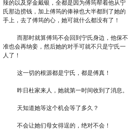
辣的以及穿金戴银，全都是因为傅筠帮着他从宁
氏那边捞钱，加上傅筠的俸禄也大半都到了她的
手上，去了傅筠的心，她可就什么都没有了！
而那时就算傅筠不会回到宁氏身边，他保不
准也会再纳妾，然后她的对手可就不只是宁氏一
人了！
这一切的根源都是宁氏，都是傅真！
昨日杜家来人，她就第一时间收到了消息。
天知道她等这个机会等了多久？
不会让她们母女得逞的，绝对不会！