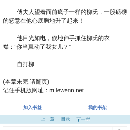
傅夫人望着面前疯子一样的柳氏，一股磅礴
的怒意在他心底腾地升了起来！
他目光如电，倏地伸手抓住柳氏的衣
襟：“你当真动了我女儿？”
自打柳
(本章未完,请翻页)
记住手机版网址：m.lewenn.net
加入书签
我的书架
上一章
目录
下一章