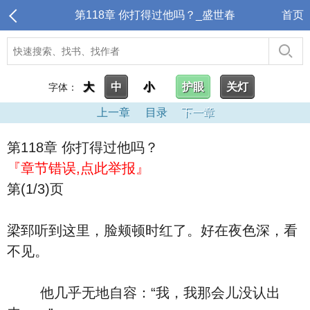
第118章 你打得过他吗？_盛世春
首页
大
中
小
护眼
关灯
字体：
上一章
目录
下一章
第118章 你打得过他吗？
『章节错误,点此举报』
第(1/3)页
梁郅听到这里，脸颊顿时红了。好在夜色深，看
不见。
他几乎无地自容：“我，我那会儿没认出