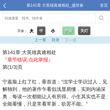
第141章 大英雄真难相处_盛世春
首页
大
中
小
护眼
关灯
字体：
上一章
目录
下一章
第141章 大英雄真难相处
『章节错误,点此举报』
第(1/3)页
宁嘉脸上红了红，垂首道：“沈学士学识过人，见
解独到，他的著作乍看似浅显易懂，实则内涵深
奥，每读一次都能让人有所得。小生其实也不是
全能看懂，只是常看常新，欲罢不能。”