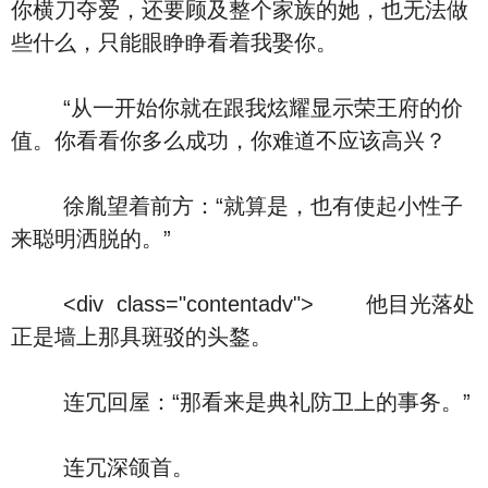
你横刀夺爱，还要顾及整个家族的她，也无法做
些什么，只能眼睁睁看着我娶你。
“从一开始你就在跟我炫耀显示荣王府的价
值。你看看你多么成功，你难道不应该高兴？
徐胤望着前方：“就算是，也有使起小性子
来聪明洒脱的。”
<div class="contentadv"> 他目光落处
正是墙上那具斑驳的头鍪。
连冗回屋：“那看来是典礼防卫上的事务。”
连冗深颌首。