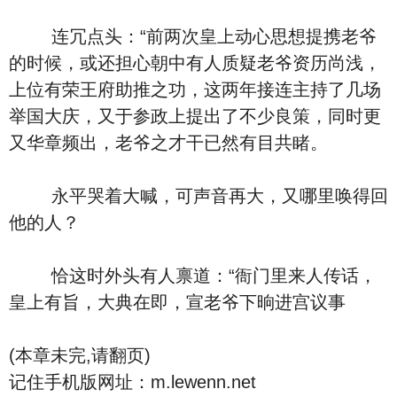
连冗点头：“前两次皇上动心思想提携老爷
的时候，或还担心朝中有人质疑老爷资历尚浅，
上位有荣王府助推之功，这两年接连主持了几场
举国大庆，又于参政上提出了不少良策，同时更
又华章频出，老爷之才干已然有目共睹。
永平哭着大喊，可声音再大，又哪里唤得回
他的人？
恰这时外头有人禀道：“衙门里来人传话，
皇上有旨，大典在即，宣老爷下晌进宫议事
(本章未完,请翻页)
记住手机版网址：m.lewenn.net