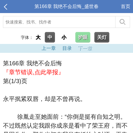
第166章 我绝不会后悔_盛世春
首页
大
中
小
护眼
关灯
字体：
上一章
目录
下一章
第166章 我绝不会后悔
『章节错误,点此举报』
第(1/3)页
永平抿紧双唇，却是不曾再说。
徐胤走至她面前：“你倒是挺有自知之明。
不过既然认定我跟你成亲是看中了荣王府，而不