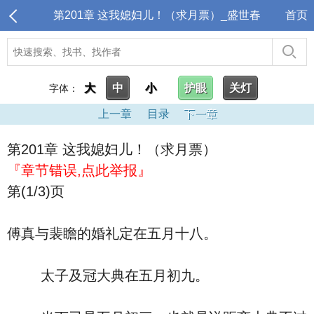
第201章 这我媳妇儿！（求月票）_盛世春
首页
大
中
小
护眼
关灯
字体：
上一章
目录
下一章
第201章 这我媳妇儿！（求月票）
『章节错误,点此举报』
第(1/3)页
傅真与裴瞻的婚礼定在五月十八。
太子及冠大典在五月初九。