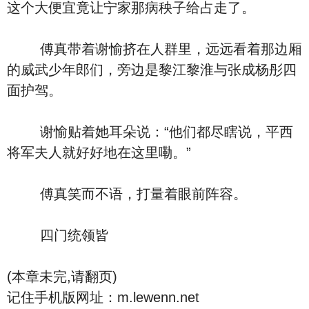
这个大便宜竟让宁家那病秧子给占走了。
傅真带着谢愉挤在人群里，远远看着那边厢
的威武少年郎们，旁边是黎江黎淮与张成杨彤四
面护驾。
谢愉贴着她耳朵说：“他们都尽瞎说，平西
将军夫人就好好地在这里嘞。”
傅真笑而不语，打量着眼前阵容。
四门统领皆
(本章未完,请翻页)
记住手机版网址：m.lewenn.net