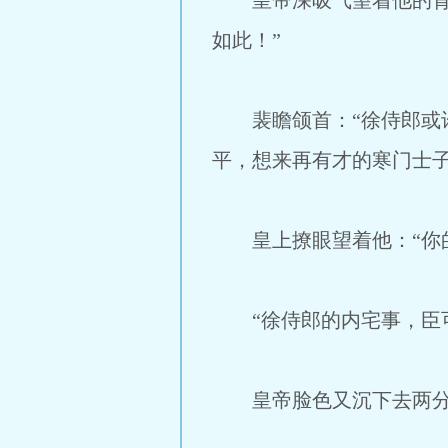
皇帝深吸气望着他的背影
如此！”
裴瞻颌首：“徐侍郎或许
平，想来再有才的寒门士子
皇上撩眼望着他：“你的
“徐侍郎的内宅事，臣可
皇帝脸色又沉下去两分。