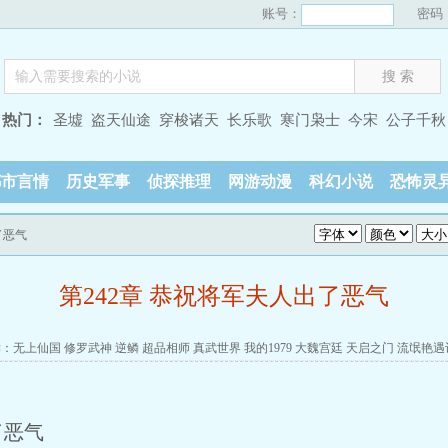
账号：
密码
热门：
圣墟
盗天仙途
穿梭诸天
长乐歌
寒门枭士
今宋
公子千秋
都市言情
历史军事
侦探推理
网游动漫
科幻小说
恐怖灵
了恶气
第242章 恭祝将军夫人出了恶气
读：
无上仙国
修罗武神
逆鳞
超品相师
真武世界
我的1979
大魏宫廷
天启之门
流氓艳遇
了恶气