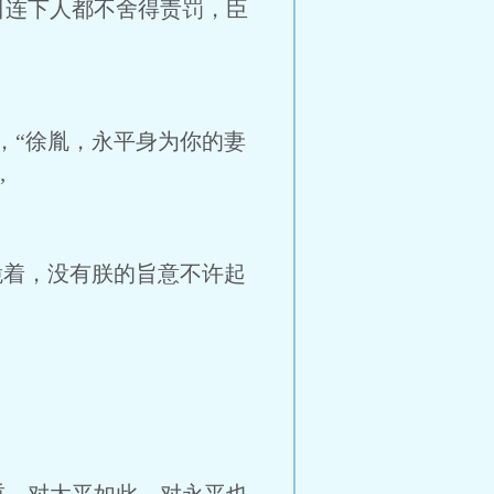
连下人都不舍得责罚，臣
，“徐胤，永平身为你的妻
”
跪着，没有朕的旨意不许起