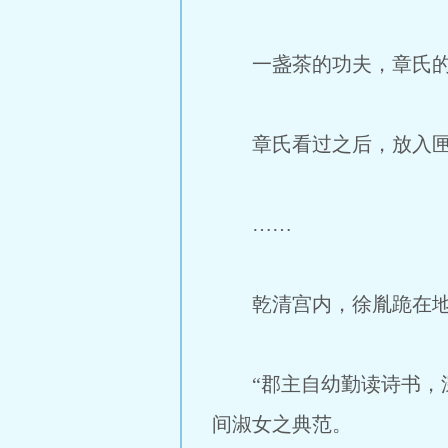
一盏茶的功夫，章氏的侍
章氏看过之后，放入匣
……
乾清宫内，徐胤跪在地
“郡主自幼勤读诗书，深
间淑女之典范。