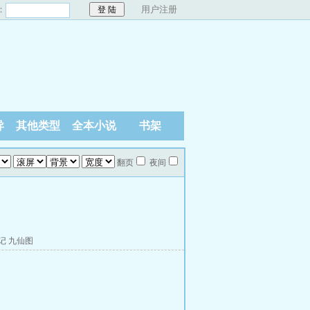
：
用户注册
异
其他类型
全本小说
书架
翻页
夜间
记
九仙图