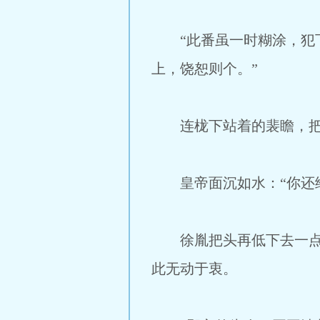
“此番虽一时糊涂，犯下
上，饶恕则个。”
连栊下站着的裴瞻，把
皇帝面沉如水：“你还给
徐胤把头再低下去一点：
此无动于衷。