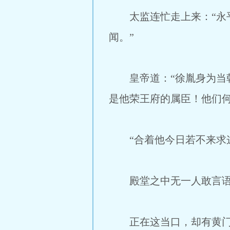
太监连忙走上来：“永平
闻。”
皇帝道：“徐胤身为当朝
是他荣王府的属臣！他们
“合着他今日若不来求这
殿堂之中无一人敢言
正在这当口，却有黄门郎