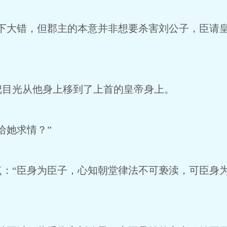
大错，但郡主的本意并非想要杀害刘公子，臣请皇
目光从他身上移到了上首的皇帝身上。
她求情？”
“臣身为臣子，心知朝堂律法不可亵渎，可臣身为