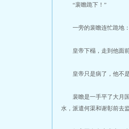
“裴瞻跪下！”
一旁的裴瞻连忙跪地：“
皇帝下榻，走到他面前：
皇帝只是病了，他不是
裴瞻是一手平了大月国的
水，派遣何渠和谢彰前去