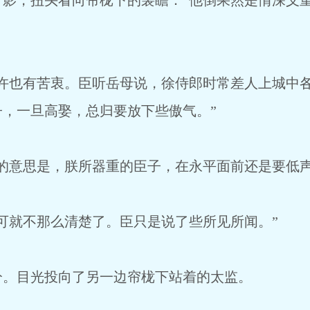
，扭头看向帘栊下的裴瞻：“他倒果然是情深义重
也有苦衷。臣听岳母说，徐侍郎时常差人上城中各
，一旦高娶，总归要放下些傲气。”
意思是，朕所器重的臣子，在永平面前还是要低声
就不那么清楚了。臣只是说了些所见所闻。”
目光投向了另一边帘栊下站着的太监。