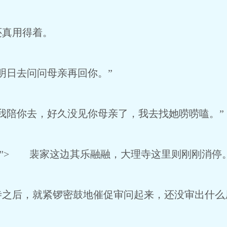
真用得着。
日去问问母亲再回你。”
陪你去，好久没见你母亲了，我去找她唠唠嗑。”
tentadv"> 裴家这边其乐融融，大理寺这里则刚刚消停
后，就紧锣密鼓地催促审问起来，还没审出什么