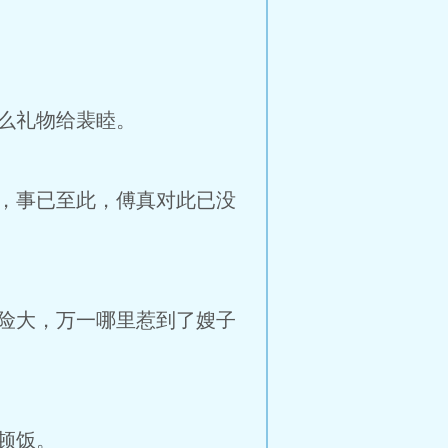
么礼物给裴睦。
，事已至此，傅真对此已没
险大，万一哪里惹到了嫂子
顿饭。