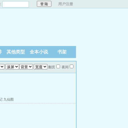
：
用户注册
异
其他类型
全本小说
书架
翻页
夜间
记
九仙图