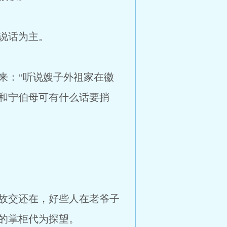
说话为主。
：“听说嫂子外祖家在徽
和宁伯母可有什么话要捎
故交还在，好些人在老爷子
的掌柜代为探望。