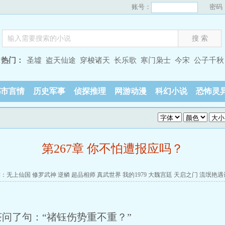
账号：
密码
热门：
圣墟
盗天仙途
穿梭诸天
长乐歌
寒门枭士
今宋
公子千秋
都市言情
历史军事
侦探推理
网游动漫
科幻小说
恐怖灵
？
第267章 你不怕遭报应吗？
读：
无上仙国
修罗武神
逆鳞
超品相师
真武世界
我的1979
大魏宫廷
天启之门
流氓艳遇
问了句：“禇钰伤势重不重？”