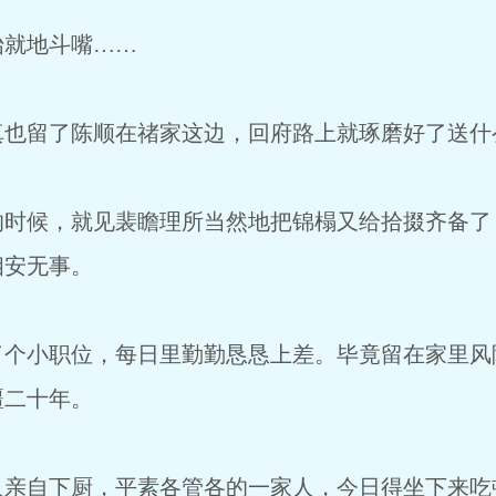
就地斗嘴……
留了陈顺在禇家这边，回府路上就琢磨好了送什
候，就见裴瞻理所当然地把锦榻又给拾掇齐备了
相安无事。
小职位，每日里勤勤恳恳上差。毕竟留在家里风
疆二十年。
自下厨，平素各管各的一家人，今日得坐下来吃