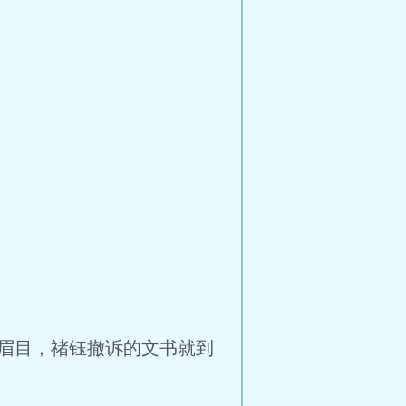
。
眉目，禇钰撤诉的文书就到