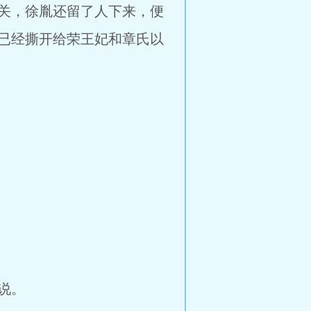
关，徐胤还留了人下来，便
已经撕开给荣王妃和章氏以
说。