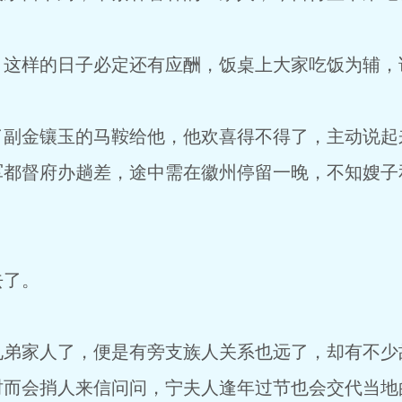
样的日子必定还有应酬，饭桌上大家吃饭为辅，
金镶玉的马鞍给他，他欢喜得不得了，主动说起来
军都督府办趟差，途中需在徽州停留一晚，不知嫂子
了。
家人了，便是有旁支族人关系也远了，却有不少
时而会捎人来信问问，宁夫人逢年过节也会交代当地