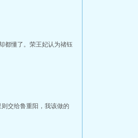
却都懂了。荣王妃认为禇钰
则交给鲁重阳，我该做的