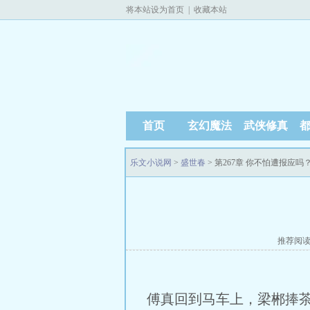
将本站设为首页
|
收藏本站
首页
玄幻魔法
武侠修真
乐文小说网
>
盛世春
> 第267章 你不怕遭报应吗
推荐阅
傅真回到马车上，梁郴捧茶