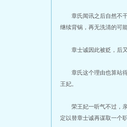
章氏闻讯之后自然不干，
继续背锅，再无洗清的可
章士诚因此被贬，后又与
章氏这个理由也算站得住
王妃。
荣王妃一听气不过，亲自
定以替章士诚再谋取一个