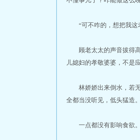
不懂事儿了？咋能做这么晚
“可不咋的，想把我这老
顾老太太的声音拔得高高
儿媳妇的孝敬婆婆，不是
林娇娇出来倒水，若无其
全都当没听见，低头猛造
一点都没有影响食欲