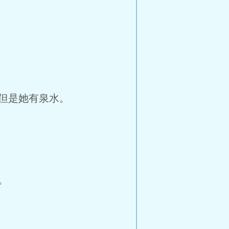
但是她有泉水。
。