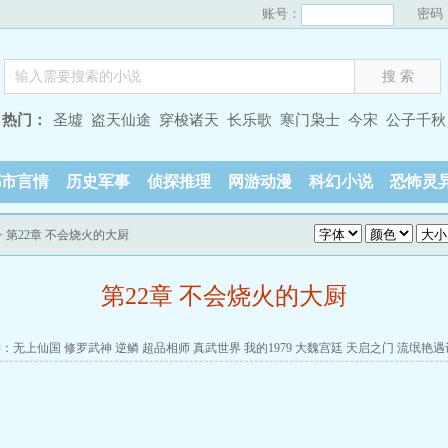
账号：
密码
热门：
圣墟
盗天仙途
穿梭诸天
长乐歌
寒门枭士
今宋
公子千秋
都市言情
历史军事
侦探推理
网游动漫
科幻小说
恐怖灵
> 第22章 不会烧火的大厨
第22章 不会烧火的大厨
读：
无上仙国
修罗武神
逆鳞
超品相师
真武世界
我的1979
大魏宫廷
天启之门
流氓艳遇