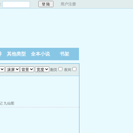
：
用户注册
异
其他类型
全本小说
书架
翻页
夜间
记
九仙图