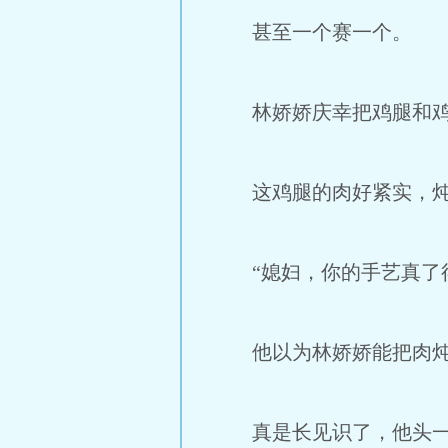
甚至一个赛一个。
林娇娇庆幸把鸡腿和鸡翅
这鸡腿的肉好紧实，炖的
“媳妇，你的手艺真了得
他以为林娇娇能把肉炖熟
真是长见识了，他头一