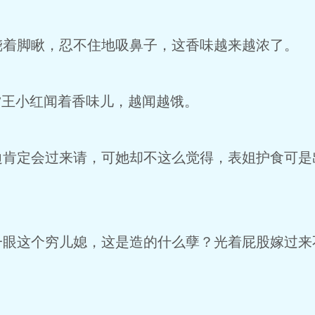
脚瞅，忍不住地吸鼻子，这香味越来越浓了。
王小红闻着香味儿，越闻越饿。
定会过来请，可她却不这么觉得，表姐护食可是
。
这个穷儿媳，这是造的什么孽？光着屁股嫁过来