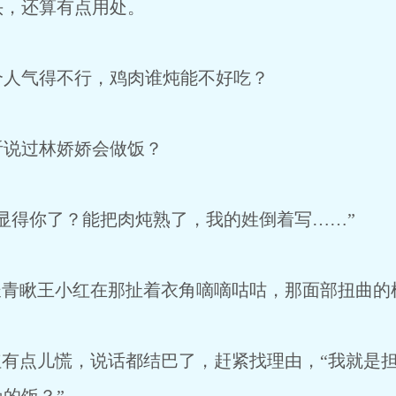
，还算有点用处。
人气得不行，鸡肉谁炖能不好吃？
说过林娇娇会做饭？
得你了？能把肉炖熟了，我的姓倒着写……”
青瞅王小红在那扯着衣角嘀嘀咕咕，那面部扭曲的
有点儿慌，说话都结巴了，赶紧找理由，“我就是