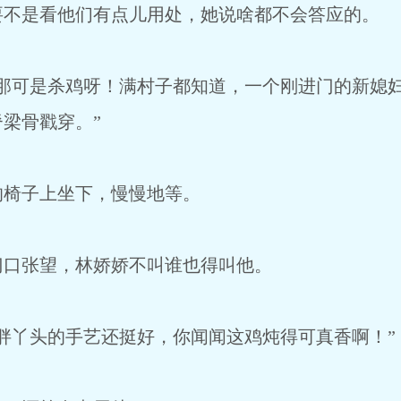
是看他们有点儿用处，她说啥都不会答应的。
可是杀鸡呀！满村子都知道，一个刚进门的新媳妇
梁骨戳穿。”
椅子上坐下，慢慢地等。
口张望，林娇娇不叫谁也得叫他。
丫头的手艺还挺好，你闻闻这鸡炖得可真香啊！”