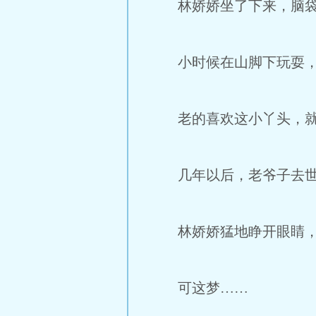
林娇娇坐了下来，脑袋昏
小时候在山脚下玩耍，总
老的喜欢这小丫头，就诱
几年以后，老爷子去世了
林娇娇猛地睁开眼睛，她
可这梦……