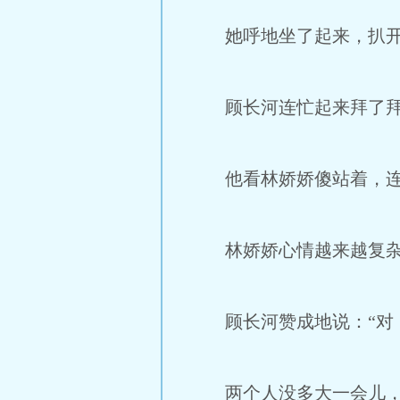
她呼地坐了起来，扒开茂
顾长河连忙起来拜了拜，
他看林娇娇傻站着，连
林娇娇心情越来越复杂，
顾长河赞成地说：“对，
两个人没多大一会儿，