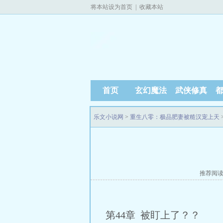
将本站设为首页
|
收藏本站
首页
玄幻魔法
武侠修真
乐文小说网
>
重生八零：极品肥妻被糙汉宠上天
推荐阅
第44章 被盯上了？？