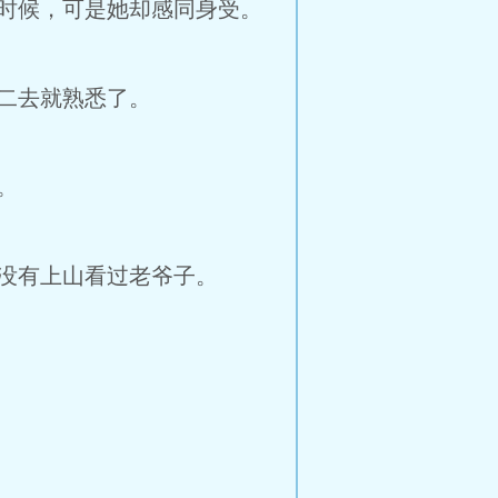
时候，可是她却感同身受。
二去就熟悉了。
。
没有上山看过老爷子。