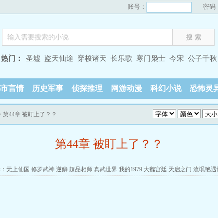
账号：
密码
热门：
圣墟
盗天仙途
穿梭诸天
长乐歌
寒门枭士
今宋
公子千秋
都市言情
历史军事
侦探推理
网游动漫
科幻小说
恐怖灵
> 第44章 被盯上了？？
第44章 被盯上了？？
读：
无上仙国
修罗武神
逆鳞
超品相师
真武世界
我的1979
大魏宫廷
天启之门
流氓艳遇