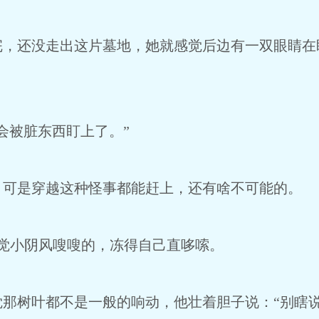
还没走出这片墓地，她就感觉后边有一双眼睛在
被脏东西盯上了。”
是穿越这种怪事都能赶上，还有啥不可能的。
小阴风嗖嗖的，冻得自己直哆嗦。
树叶都不是一般的响动，他壮着胆子说：“别瞎说