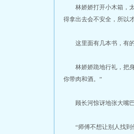
林娇娇打开小木箱，太神
得拿出去会不安全，所以
这里面有几本书，有的已
林娇娇跪地行礼，把身上
你带肉和酒。”
顾长河惊讶地张大嘴巴，
“师傅不想让别人找到他