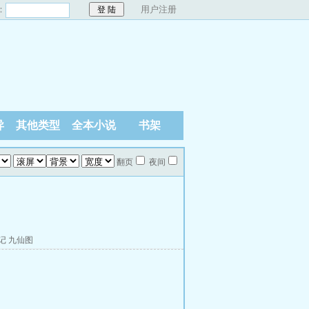
：
用户注册
异
其他类型
全本小说
书架
翻页
夜间
记
九仙图