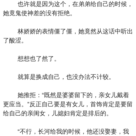
也许就是因为这个，在弟弟给自己的时候，
她竟鬼使神差的没有拒绝。
林娇娇的表情僵了僵，她竟然从这话中听出
了酸涩。
想想也了然了。
就算是换成自己，也没办法不计较。
她推拒：“既然是婆婆留下的，亲女儿戴着
更应当。”反正自己要是有女儿，首饰肯定是要留
给自己的亲闺女，儿媳妇肯定是排后的。
“不行，长河给我的时候，他还没娶妻，我