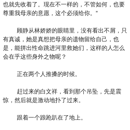
也就先收着了。现在不一样的，不管如何，也要
尊重我母亲的意愿，这个必须给你。”
顾静从林娇娇的眼睛里，没有看出不屑，只
有真诚，她是真想把母亲的遗物留给自己，也
是，能拼出性命跳进河里救她们，这样的人怎么
会在乎这些身外之物呢？
正在两个人推搡的时候。
赶过来的白文祥，看到那个吊坠，先是震
惊，然后就是激动地扑了过来。
跟着一个踉跄趴在了地上。