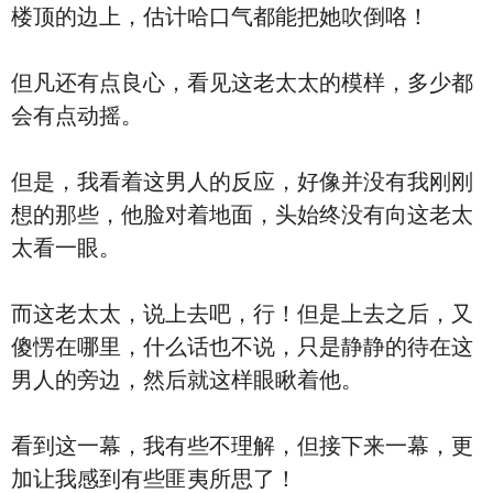
楼顶的边上，估计哈口气都能把她吹倒咯！
但凡还有点良心，看见这老太太的模样，多少都
会有点动摇。
但是，我看着这男人的反应，好像并没有我刚刚
想的那些，他脸对着地面，头始终没有向这老太
太看一眼。
而这老太太，说上去吧，行！但是上去之后，又
傻愣在哪里，什么话也不说，只是静静的待在这
男人的旁边，然后就这样眼瞅着他。
看到这一幕，我有些不理解，但接下来一幕，更
加让我感到有些匪夷所思了！