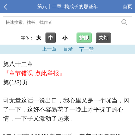
第八十二章_我成长的那些年
首页
大
中
小
护眼
关灯
字体：
上一章
目录
下一章
第八十二章
『章节错误,点此举报』
第(1/3)页
司无量这话一说出口，我心里又是一个咣当，闪
了一下，这好不容易花了一晚上才平抚了的心
情，一下子又激动了起来。