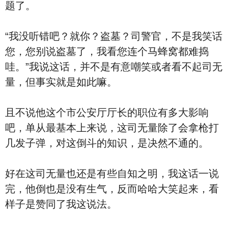
题了。
“我没听错吧？就你？盗墓？司警官，不是我笑话
您，您别说盗墓了，我看您连个马蜂窝都难捣
哇。”我说这话，并不是有意嘲笑或者看不起司无
量，但事实就是如此嘛。
且不说他这个市公安厅厅长的职位有多大影响
吧，单从最基本上来说，这司无量除了会拿枪打
几发子弹，对这倒斗的知识，是决然不通的。
好在这司无量也还是有些自知之明，我这话一说
完，他倒也是没有生气，反而哈哈大笑起来，看
样子是赞同了我这说法。