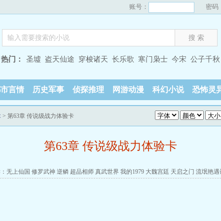
账号：
密码
热门：
圣墟
盗天仙途
穿梭诸天
长乐歌
寒门枭士
今宋
公子千秋
都市言情
历史军事
侦探推理
网游动漫
科幻小说
恐怖灵
脉
> 第63章 传说级战力体验卡
第63章 传说级战力体验卡
读：
无上仙国
修罗武神
逆鳞
超品相师
真武世界
我的1979
大魏宫廷
天启之门
流氓艳遇