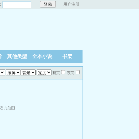
：
用户注册
异
其他类型
全本小说
书架
翻页
夜间
记
九仙图