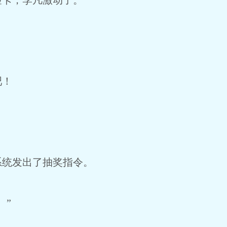
验卡，李凡激动了。
吧！
系统发出了抽奖指令。
。”