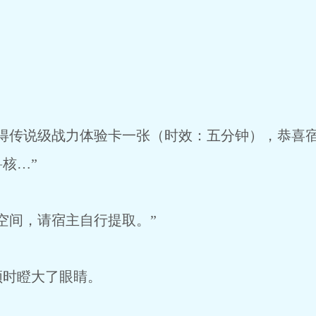
得传说级战力体验卡一张（时效：五分钟），恭喜
核…”
空间，请宿主自行提取。”
顿时瞪大了眼睛。