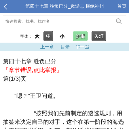
第四十七章 胜负已分_遨游志:横绝神州
首页
大
中
小
护眼
关灯
字体：
上一章
目录
下一章
第四十七章 胜负已分
『章节错误,点此举报』
第(1/3)页
“嗯？”王卫问道。
“按照我们先前制定的遴选规则，用
抽签来决定自己的对手，这个在第一阶段的海选