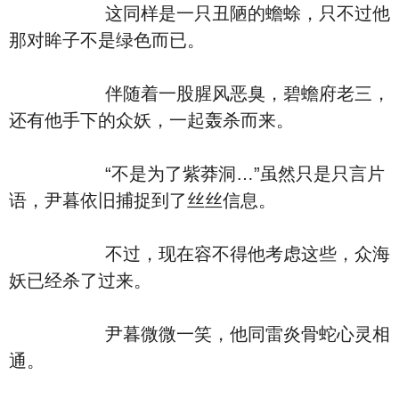
这同样是一只丑陋的蟾蜍，只不过他
那对眸子不是绿色而已。
伴随着一股腥风恶臭，碧蟾府老三，
还有他手下的众妖，一起轰杀而来。
“不是为了紫莽洞…”虽然只是只言片
语，尹暮依旧捕捉到了丝丝信息。
不过，现在容不得他考虑这些，众海
妖已经杀了过来。
尹暮微微一笑，他同雷炎骨蛇心灵相
通。