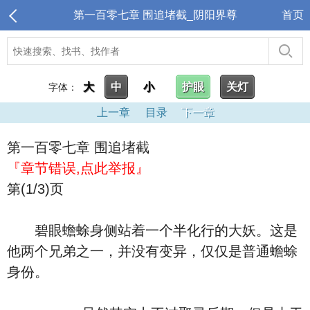
第一百零七章 围追堵截_阴阳界尊
首页
大
中
小
护眼
关灯
字体：
上一章
目录
下一章
第一百零七章 围追堵截
『章节错误,点此举报』
第(1/3)页
碧眼蟾蜍身侧站着一个半化行的大妖。这是
他两个兄弟之一，并没有变异，仅仅是普通蟾蜍
身份。