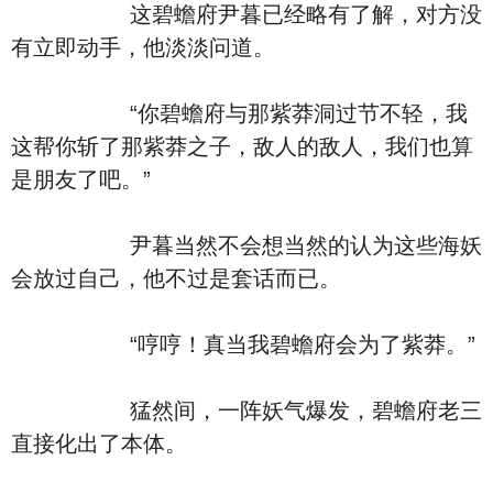
这碧蟾府尹暮已经略有了解，对方没
有立即动手，他淡淡问道。
“你碧蟾府与那紫莽洞过节不轻，我
这帮你斩了那紫莽之子，敌人的敌人，我们也算
是朋友了吧。”
尹暮当然不会想当然的认为这些海妖
会放过自己，他不过是套话而已。
“哼哼！真当我碧蟾府会为了紫莽。”
猛然间，一阵妖气爆发，碧蟾府老三
直接化出了本体。