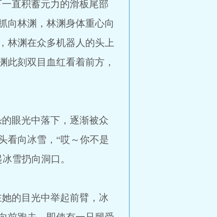
直积蓄元力的滑板尾部
抓向林渊，林渊身体重心向
，林渊在众多机器人的头上
渊此刻双目血红看着前方，
眼光中落下，逐渐被众
头看向冰雪，“哎～你不是
起冰雪扔向洞口。
的目光中举起前臂，冰