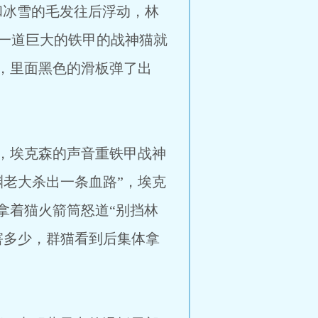
雪的毛发往后浮动，林
一道巨大的铁甲的战神猫就
，里面黑色的滑板弹了出
克森的声音重铁甲战神
老大杀出一条血路”，埃克
拿着猫火箭筒怒道“别挡林
害多少，群猫看到后集体拿