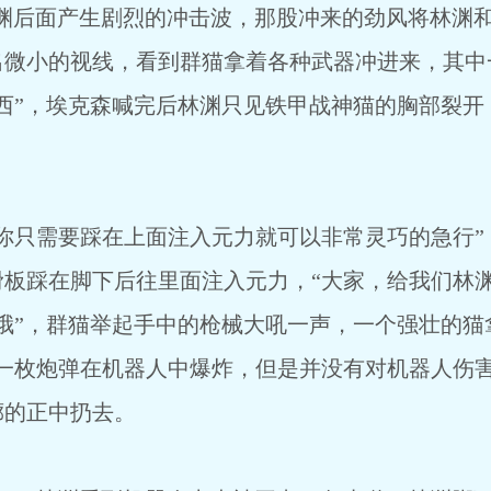
剧烈的冲击波，那股冲来的劲风将林渊和冰
出微小的视线，看到群猫拿着各种武器冲进来，其中
西”，埃克森喊完后林渊只见铁甲战神猫的胸部裂开
上面注入元力就可以非常灵巧的急行”，埃
板踩在脚下后往里面注入元力，“大家，给我们林渊
哦”，群猫举起手中的枪械大吼一声，一个强壮的猫
，一枚炮弹在机器人中爆炸，但是并没有对机器人伤
廊的正中扔去。