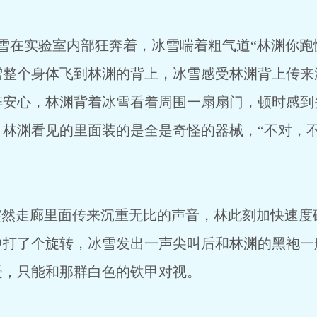
内部狂奔着，冰雪喘着粗气道“林渊你跑慢点
雪整个身体飞到林渊的背上，冰雪感受林渊背上传来
阵安心，林渊背着冰雪看着周围一扇扇门，顿时感到
林渊看见的里面装的是全是奇怪的器械，“不对，不
面传来沉重无比的声音，林此刻加快速度破
中打了个旋转，冰雪发出一声尖叫后和林渊的黑袍一
受，只能和那群白色的铁甲对视。