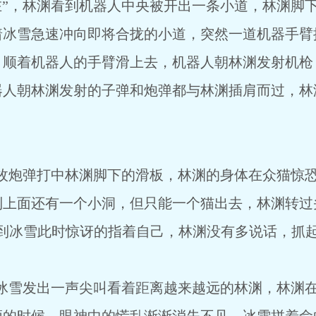
到机器人中央被开出一条小道，林渊脚下一
着冰雪急速冲向即将合拢的小道，突然一道机器手臂
，顺着机器人的手臂滑上去，机器人朝林渊发射机枪
器人朝林渊发射的子弹和炮弹都与林渊插肩而过，林
林渊脚下的滑板，林渊的身体在众猫惊恐的
到上面还有一个小洞，但只能一个猫出去，林渊转过
看到冰雪此时惊讶的指着自己，林渊没有多说话，抓
声尖叫看着距离越来越远的林渊，林渊在她