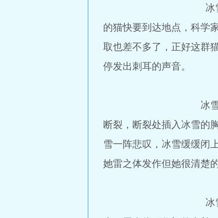
冰雪此时脸部肿起来
的猫快要到达地点，科学家
取也差不多了，正好这群
停发出刺耳的声音。
冰雪看到大门后一阵
断裂，断裂处插入冰雪的胸
雪一阵悲叹，冰雪缓缓闭
她雷之体发作但她很清楚
冰雪猛的睁开双眼，