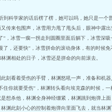
后楞了楞，她可以吗，她只是一个普通的
面又传来包围声，冰雪用力甩了甩头后，眼神中露出
了”，冰雪一瘸一拐走到圆圈里面后躺下，冰雪深吸
慢了，还要快”，冰雪拼命的滚动身体，有的时候免
和林渊相处的日子，冰雪还是拼命的向前滚去。
手臂，林渊怒吼一声，准备和机器人大
不住你就要受伤”，林渊转头看向埃克森的时候，一
就是想杀他，林渊全身神经绷紧，林渊跳到炮弹上面
，林渊此刻小心的控制着炮弹向里面飞去，就当林渊