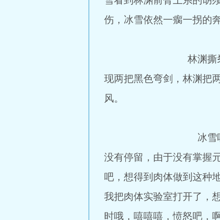
雪看到林渊前臂上系的胡
伤，冰雪依然一瘸一拐的奔
林渊撕裂黑袍上的一
现两把黑色弯剑，林渊把两
风。
冰雪听到后方传来一
没有停留，由于没有掌握
吧，想得到肉体做到这种
我把肉体实验室打开了，
时哦，嘻嘻嘻，愤怒吧，啊