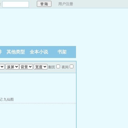
：
用户注册
异
其他类型
全本小说
书架
翻页
夜间
记
九仙图