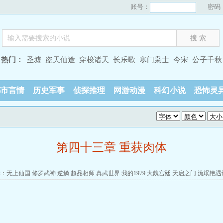
账号：
密码
热门：
圣墟
盗天仙途
穿梭诸天
长乐歌
寒门枭士
今宋
公子千秋
都市言情
历史军事
侦探推理
网游动漫
科幻小说
恐怖灵
第四十三章 重获肉体
读：
无上仙国
修罗武神
逆鳞
超品相师
真武世界
我的1979
大魏宫廷
天启之门
流氓艳遇