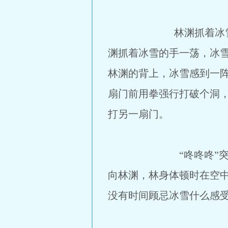
林渊抓着冰雪在实验室
渊抓着冰雪的手一荡，冰
林渊的背上，冰雪感到一
扇门前用拳强行打破个洞，
打另一扇门。
“咚咚咚”突然走廊里
向林渊，林身体顿时在空
没有时间顾忌冰雪什么感