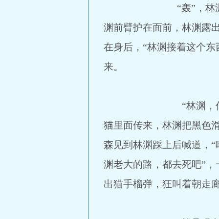
“轰”，林渊后面产生
渊前臂护在面前，林渊露
在身后，“林渊接着这个东
来。
“林渊，你只需要踩在
猫里面传来，林渊把黑色滑
森见到林渊踩上后喊道，“
渊老大的路，都去死吧”
出猫手榴弹，狂叫着朝走