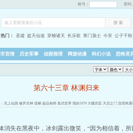
账号：
密码
热门：
圣墟
盗天仙途
穿梭诸天
长乐歌
寒门枭士
今宋
公子千秋
都市言情
历史军事
侦探推理
网游动漫
科幻小说
恐怖灵
第六十三章 林渊归来
读：
无上仙国
修罗武神
逆鳞
超品相师
真武世界
我的1979
大魏宫廷
天启之门
流氓艳遇
在黑夜中，冰剑露出微笑，“因为相信着，所以