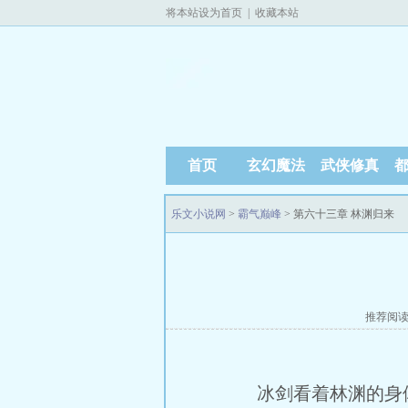
将本站设为首页
|
收藏本站
首页
玄幻魔法
武侠修真
乐文小说网
>
霸气巅峰
> 第六十三章 林渊归来
推荐阅
冰剑看着林渊的身体消失