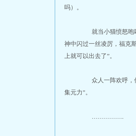
吗）。
就当小猫愤怒咆哮的时
神中闪过一丝凌厉，福克
上就可以出去了”。
众人一阵欢呼，但是埃
集元力”。
…………….