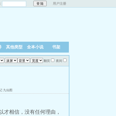
：
用户注册
异
其他类型
全本小说
书架
翻页
夜间
记
九仙图
才相信，没有任何理由，