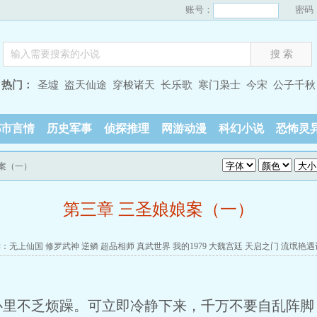
账号：
密码
热门：
圣墟
盗天仙途
穿梭诸天
长乐歌
寒门枭士
今宋
公子千秋
都市言情
历史军事
侦探推理
网游动漫
科幻小说
恐怖灵
娘案（一）
第三章 三圣娘娘案（一）
读：
无上仙国
修罗武神
逆鳞
超品相师
真武世界
我的1979
大魏宫廷
天启之门
流氓艳遇
心里不乏烦躁。可立即冷静下来，千万不要自乱阵脚