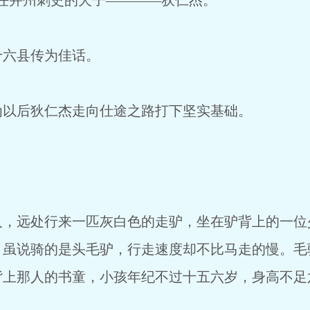
任并州刺史的犬子————狄仁杰。”
十六县传为佳话。
为以后狄仁杰走向仕途之路打下坚实基础。
人，远处行来一匹灰白色的走驴，坐在驴背上的一位
，虽说骑的是头毛驴，行走速度却不比马走的慢。毛
背上那人的书童，小孩年纪不过十五六岁，身高不足