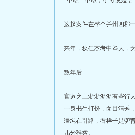
“不敢、不敢，小可便是信
这起案件在整个并州四郡
来年，狄仁杰考中举人，
数年后………。
官道之上淅淅沥沥有些行
一身书生打扮，面目清秀
缰绳在引路，看样子是驴
几分稚嫩。