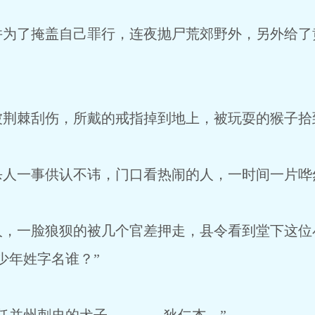
并为了掩盖自己罪行，连夜抛尸荒郊野外，另外给了
被荆棘刮伤，所戴的戒指掉到地上，被玩耍的猴子拾
杀人一事供认不讳，门口看热闹的人，一时间一片哗
人，一脸狼狈的被几个官差押走，县令看到堂下这位
少年姓字名谁？”