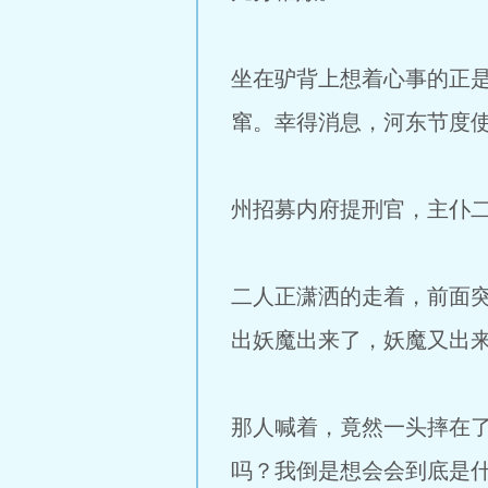
坐在驴背上想着心事的正
窜。幸得消息，河东节度
州招募内府提刑官，主仆
二人正潇洒的走着，前面
出妖魔出来了，妖魔又出来
那人喊着，竟然一头摔在
吗？我倒是想会会到底是