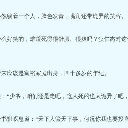
果然躺着一个人，脸色发青，嘴角还带诡异的笑容。
什么好笑的，难道死得很舒服、很爽吗？狄仁杰对这
看来应该是富裕家庭出身，四十多岁的年纪。
：“少爷，咱们还是走吧，这人死的也太诡异了吧，
书骐叹息道：“天下人管天下事，何况你我也要投官