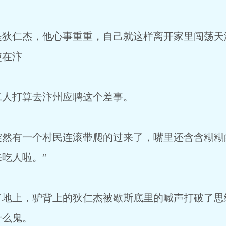
是狄仁杰，他心事重重，自己就这样离开家里闯荡天
使在汴
二人打算去汴州应聘这个差事。
突然有一个村民连滚带爬的过来了，嘴里还含含糊糊
吃人啦。”
了地上，驴背上的狄仁杰被歇斯底里的喊声打破了思
什么鬼。