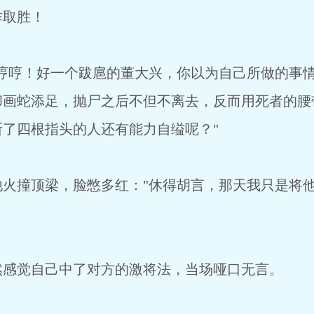
诈取胜！
"哼哼！好一个跋扈的董大兴，你以为自己所做的事
却画蛇添足，抛尸之后不但不离去，反而用死者的腰
了四根指头的人还有能力自缢呢？"
他火撞顶梁，脸憋多红："休得胡言，那天我只是将
然感觉自己中了对方的激将法，当场哑口无言。