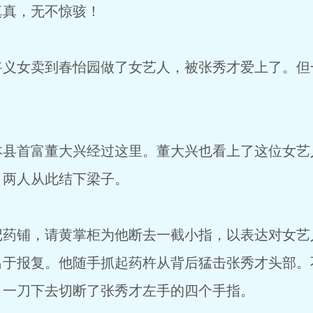
真真，无不惊骇！
将义女卖到春怡园做了女艺人，被张秀才爱上了。但
本县首富董大兴经过这里。董大兴也看上了这位女艺
，两人从此结下梁子。
记药铺，请黄掌柜为他断去一截小指，以表达对女艺
出于报复。他随手抓起药杵从背后猛击张秀才头部。
，一刀下去切断了张秀才左手的四个手指。