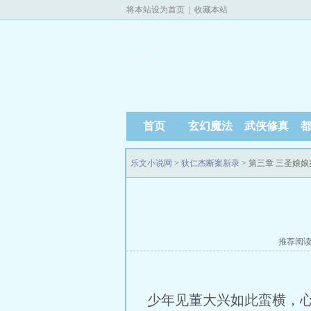
将本站设为首页
|
收藏本站
首页
玄幻魔法
武侠修真
乐文小说网
>
狄仁杰断案新录
> 第三章 三圣娘
推荐阅
少年见董大兴如此蛮横，