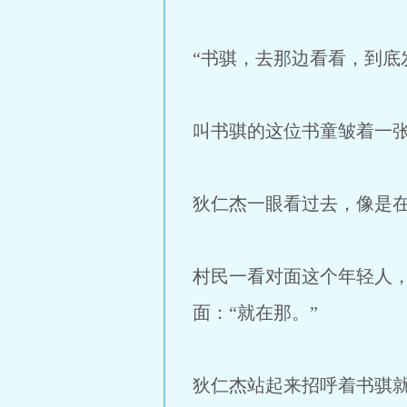
“书骐，去那边看看，到底
叫书骐的这位书童皱着一张
狄仁杰一眼看过去，像是
村民一看对面这个年轻人
面：“就在那。”
狄仁杰站起来招呼着书骐