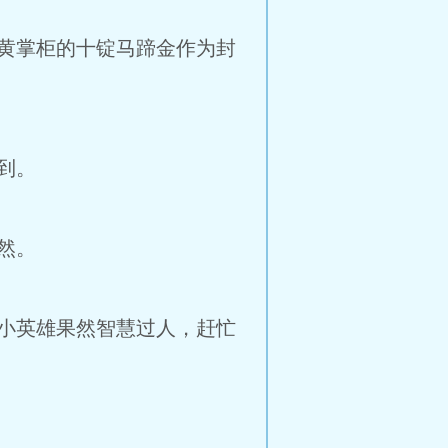
黄掌柜的十锭马蹄金作为封
到。
然。
小英雄果然智慧过人，赶忙