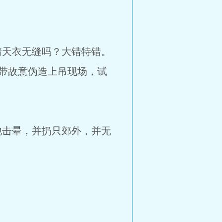
情天衣无缝吗？大错特错。
带故意伪造上吊现场，试
他击晕，并扔只郊外，并无