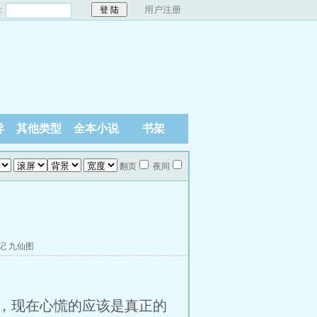
：
用户注册
异
其他类型
全本小说
书架
翻页
夜间
记
九仙图
，现在心慌的应该是真正的