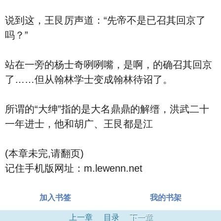
说到这，王艮厉声道：“先帝不是已召其回京了
吗？”
站在一旁的杨士奇咧咧嘴，是啊，的确召其回京
了……但从翰林学士变成翰林待诏了。
所谓的“大绅”指的是大名鼎鼎的解缙，洪武二十
一年进士，他和胡广、王艮都是江
(本章未完,请翻页)
记住手机版网址：m.lewenn.net
加入书签
我的书架
上一章
目录
下一章