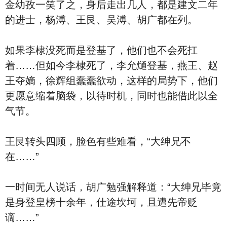
金幼孜一笑了之，身后走出几人，都是建文二年
的进士，杨溥、王艮、吴溥、胡广都在列。
如果李棣没死而是登基了，他们也不会死扛
着……但如今李棣死了，李允熥登基，燕王、赵
王夺嫡，徐辉组蠢蠢欲动，这样的局势下，他们
更愿意缩着脑袋，以待时机，同时也能借此以全
气节。
王艮转头四顾，脸色有些难看，“大绅兄不
在……”
一时间无人说话，胡广勉强解释道：“大绅兄毕竟
是身登皇榜十余年，仕途坎坷，且遭先帝贬
谪……”