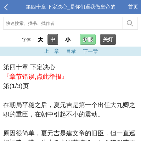
第四十章 下定决心_是你们逼我做皇帝的
首页
大
中
小
护眼
关灯
字体：
上一章
目录
下一章
第四十章 下定决心
『章节错误,点此举报』
第(1/3)页
在朝局平稳之后，夏元吉是第一个出任大九卿之
职的重臣，在朝中引起不小的震动。
原因很简单，夏元吉是建文帝的旧臣，但一直巡