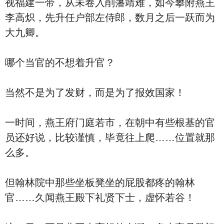
视福建一带，从未卷入削藩靖难，如今攀附燕王
李高炽，先升任户部左侍郎，数月之后一跃而为
大九卿。
哪个当官的不想着升官？
当然不是为了发财，而是为了报效国家！
一时间，燕王府门庭若市，在朝中有些根基的官
员还好说，比较谨慎，毕竟往上爬……位置就那
么多。
但翰林院中那些坐板凳坐的屁股都疼的翰林
官……久闻燕王殿下礼贤下士，虚怀若谷！