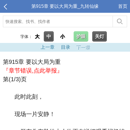
第915章 要以大局为重_九转仙缘
首页
大
中
小
护眼
关灯
字体：
上一章
目录
下一章
第915章 要以大局为重
『章节错误,点此举报』
第(1/3)页
此时此刻，
现场一片安静！