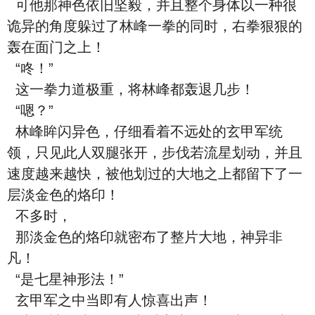
可他那神色依旧坚毅，并且整个身体以一种很
诡异的角度躲过了林峰一拳的同时，右拳狠狠的
轰在面门之上！
“咚！”
这一拳力道极重，将林峰都轰退几步！
“嗯？”
林峰眸闪异色，仔细看着不远处的玄甲军统
领，只见此人双腿张开，步伐若流星划动，并且
速度越来越快，被他划过的大地之上都留下了一
层淡金色的烙印！
不多时，
那淡金色的烙印就密布了整片大地，神异非
凡！
“是七星神形法！”
玄甲军之中当即有人惊喜出声！