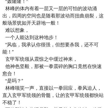
“轰隆隆！”
林峰的体内有着一层又一层的可怕的波动涌
出，四周的空间也是随着那波动而扭曲崩裂，这
般场景犹如开天辟地一般！
难以想象，
一个人能达到这种地步！
“风临，我承认你很强，但想要杀我，还不可
能！”
玄甲军统领从震惊之中缓过神来，
他神色坚毅，那被一拳震碎的胸口竟然在快速
愈合！
“是吗？”
林峰嗤笑一声，直接以一拳回应，拳风迫人，
直入玄甲军统领的骨髓，让的玄甲军统领都快站
不稳了！