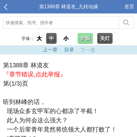
第1388章 林道友_九转仙缘
首页
大
中
小
护眼
关灯
字体：
上一章
目录
下一章
第1388章 林道友
『章节错误,点此举报』
第(1/3)页
听到林峰的话，
现场众多玄甲军的心都凉了半截！
此人为何会这么强大？
一个后辈青年竟然将统领大人都打败了！