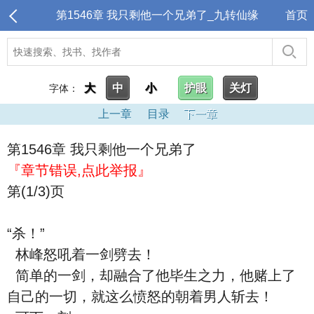
第1546章 我只剩他一个兄弟了_九转仙缘
首页
大
中
小
护眼
关灯
字体：
上一章
目录
下一章
第1546章 我只剩他一个兄弟了
『章节错误,点此举报』
第(1/3)页
“杀！”
林峰怒吼着一剑劈去！
简单的一剑，却融合了他毕生之力，他赌上了
自己的一切，就这么愤怒的朝着男人斩去！