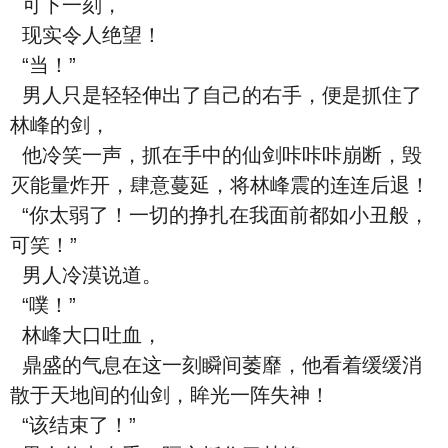
可下一刻，
现实令人绝望！
“当！”
男人只是轻轻伸出了自己的右手，便是抓住了
林峰的剑，
他冷笑一声，抓在手中的仙剑咔咔咔崩断，毁
灭能量炸开，肆意蔓延，将林峰震的连连后退！
“你太弱了！一切的挣扎在我面前都如小丑般，
可笑！”
男人冷漠说道。
“噗！”
林峰大口吐血，
鼎盛的气息在这一刻瞬间萎靡，他看着缓缓消
散于天地间的仙剑，眸光一阵失神！
“该结束了！”